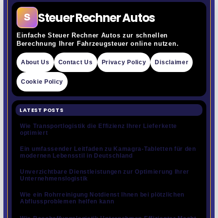
Steuer Rechner Autos
S
Einfache Steuer Rechner Autos zur schnellen
Berechnung Ihrer Fahrzeugsteuer online nutzen.
About Us
Contact Us
Privacy Policy
Disclaimer
Cookie Policy
LATEST POSTS
Wie Transportlogistik die Effizienz Ihrer Lieferkette
optimiert
Ein umfassender Leitfaden zu Kamagra-Tabletten für den
modernen Lebensstil in Deutschland
Unverzichtbare Dienstleistungen zur Optimierung Ihrer
Unternehmenslogistik
Wie ein Rohrreinigung Notdienst Ihnen bei plötzlichen
Abflussproblemen helfen kann