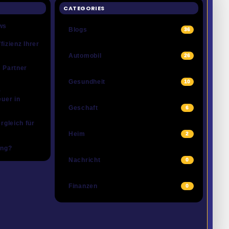
CATEGORIES
ws
Blogs
36
fizienz Ihrer
Automobil
26
 Partner
Gesundheit
10
r
uer in
Geschaft
6
rgleich für
Heim
2
ing?
Nachricht
0
Finanzen
0