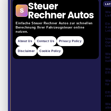
Steuer
LAT
S
Rechner Autos
Wie
Lie
Einfache Steuer Rechner Autos zur schnellen
Ein
Kam
Berechnung Ihrer Fahrzeugsteuer online
Leb
nutzen.
Unv
About Us
Contact Us
Privacy Policy
Opt
Unt
Disclaimer
Cookie Policy
Wie
bei
hel
Wie
Eff
Wie
für
Eff
rei
Wie
alt