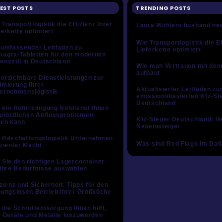
EST POSTS
TRENDING POSTS
 Transportlogistik die Effizienz Ihrer
Laura Wohlers husband ne
ferkette optimiert
Wie Transportlogistik die Ef
 umfassender Leitfaden zu
Lieferkette optimiert
agra-Tabletten für den modernen
ensstil in Deutschland
Wie man Vertrauen mit dem
aufbaut
erzichtbare Dienstleistungen zur
imierung Ihrer
Aktualisierter Leitfaden zu
ernehmenslogistik
emissionsbasierten Kfz-Ste
Deutschland
 ein Rohrreinigung Notdienst Ihnen
 plötzlichen Abflussproblemen
Kfz-Steuer Deutschland: Ve
fen kann
Neueinsteiger
 Beschaffungslogistik Unternehmen
Was sind Red Flags im Dat
izienter Macht
 Sie den richtigen Lagercontainer
 Ihre Bedürfnisse auswählen
izienz und Sicherheit: Tipps für den
bungslosen Betrieb Ihrer Großküche
 die Schrottentsorgung Ihnen hilft,
e Geräte und Metalle loszuwerden