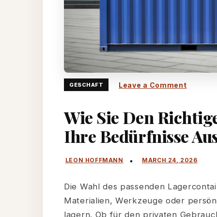
on
Leave a Comment
GESCHAFT
Wie
Wie Sie Den Richtig
Sie
den
Ihre Bedürfnisse Au
richtige
Lagerco
für
Ihre
Die Wahl des passenden Lagercontai
Bedürfn
Materialien, Werkzeuge oder persönl
auswäh
lagern. Ob für den privaten Gebrau