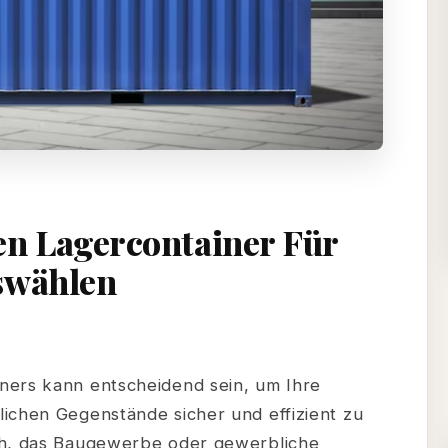
en Lagercontainer Für
swählen
n
ntainer
ners kann entscheidend sein, um Ihre
isse
ichen Gegenstände sicher und effizient zu
len
ch, das Baugewerbe oder gewerbliche