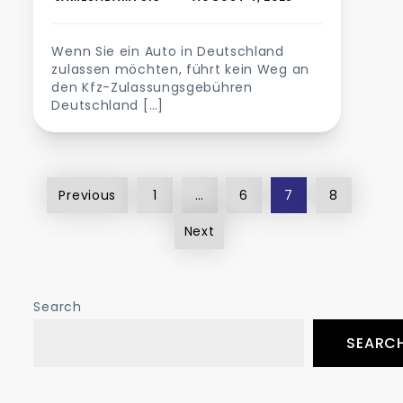
Wenn Sie ein Auto in Deutschland
zulassen möchten, führt kein Weg an
den Kfz-Zulassungsgebühren
Deutschland […]
Posts
Previous
1
…
6
7
8
pagination
Next
Search
SEARC