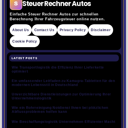
Steuer Rechner Autos
S
Einfache Steuer Rechner Autos zur schnellen
Berechnung Ihrer Fahrzeugsteuer online nutzen.
About Us
Contact Us
Privacy Policy
Disclaimer
Cookie Policy
LATEST POSTS
Wie Transportlogistik die Effizienz Ihrer Lieferkette
optimiert
Ein umfassender Leitfaden zu Kamagra-Tabletten für den
modernen Lebensstil in Deutschland
Unverzichtbare Dienstleistungen zur Optimierung Ihrer
Unternehmenslogistik
Wie ein Rohrreinigung Notdienst Ihnen bei plötzlichen
Abflussproblemen helfen kann
Wie Beschaffungslogistik Unternehmen Effizienter Macht