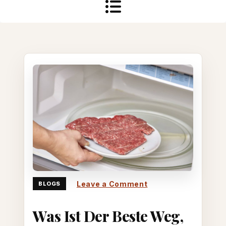
on
Leave a Comment
BLOGS
Was
Was Ist Der Beste Weg,
ist
der