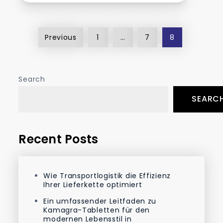
Posts
Previous
1
…
7
8
pagination
Search
SEARC
Recent Posts
Wie Transportlogistik die Effizienz
Ihrer Lieferkette optimiert
Ein umfassender Leitfaden zu
Kamagra-Tabletten für den
modernen Lebensstil in