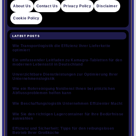
About Us
Contact Us
Privacy Policy
Disclaimer
Cookie Policy
LATEST POSTS
Wie Transportlogistik die Effizienz Ihrer Lieferkette
optimiert
Ein umfassender Leitfaden zu Kamagra-Tabletten für den
modernen Lebensstil in Deutschland
Unverzichtbare Dienstleistungen zur Optimierung Ihrer
Unternehmenslogistik
Wie ein Rohrreinigung Notdienst Ihnen bei plötzlichen
Abflussproblemen helfen kann
Wie Beschaffungslogistik Unternehmen Effizienter Macht
Wie Sie den richtigen Lagercontainer für Ihre Bedürfnisse
auswählen
Effizienz und Sicherheit: Tipps für den reibungslosen
Betrieb Ihrer Großküche