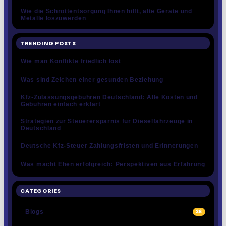
Wie die Schrottentsorgung Ihnen hilft, alte Geräte und
Metalle loszuwerden
TRENDING POSTS
Wie man Konflikte friedlich löst
Was sind Zeichen einer gesunden Beziehung
Kfz-Zulassungsgebühren Deutschland: Alle Kosten und
Gebühren einfach erklärt
Strategien zur Steuerersparnis für Dieselfahrzeuge in
Deutschland
Deutsche Kfz-Steuer Zahlungsfristen und Erinnerungen
Was macht Ehen erfolgreich: Perspektiven aus Erfahrung
CATEGORIES
Blogs
36