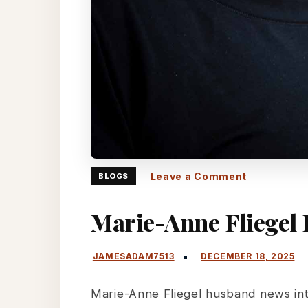
on
Leave a Comment
BLOGS
Marie-
Marie-Anne Fliegel
Anne
Fliegel
husband
news
Marie-Anne Fliegel husband news int