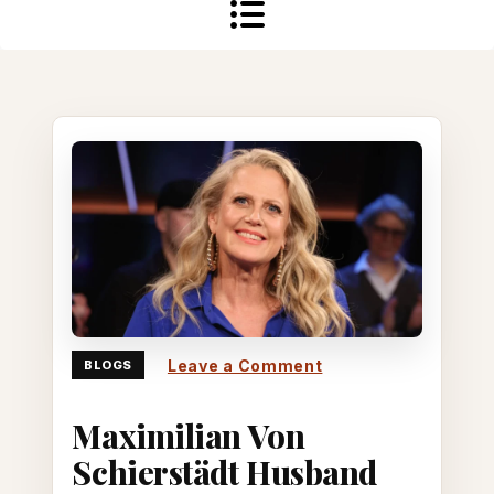
on
Leave a Comment
BLOGS
Maximilian
Maximilian Von
von
Schierstädt
Schierstädt Husband
husband