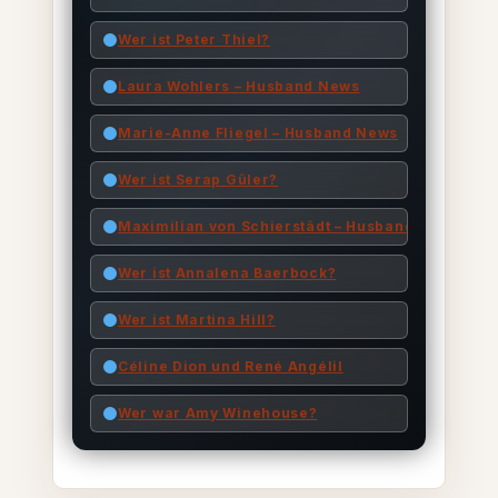
Wer ist Peter Thiel?
Laura Wohlers – Husband News
Marie-Anne Fliegel – Husband News
Wer ist Serap Güler?
Maximilian von Schierstädt – Husband Biograph
Wer ist Annalena Baerbock?
Wer ist Martina Hill?
Céline Dion und René Angélil
Wer war Amy Winehouse?